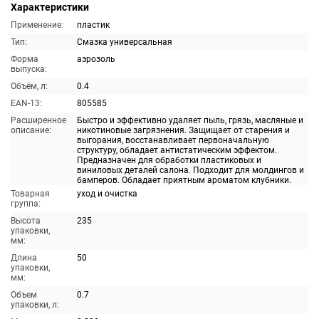
Характеристики
Применение:
пластик
Тип:
Смазка универсальная
Форма
аэрозоль
выпуска:
Объём, л:
0.4
EAN-13:
805585
Расширенное
Быстро и эффективно удаляет пыль, грязь, масляные и
описание:
никотиновые загрязнения. Защищает от старения и
выгорания, восстанавливает первоначальную
структуру, обладает антистатическим эффектом.
Предназначен для обработки пластиковых и
виниловых деталей салона. Подходит для молдингов и
бамперов. Обладает приятным ароматом клубники.
Товарная
уход и очистка
группа:
Высота
235
упаковки,
мм:
Длина
50
упаковки,
мм:
Объем
0.7
упаковки, л: