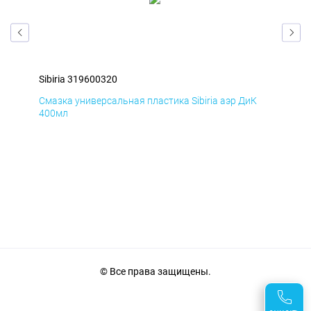
Sibiria 319600320
Sib
Д
Смазка универсальная пластика Sibiria аэр ДиК
Сма
400мл
40
© Все права защищены.