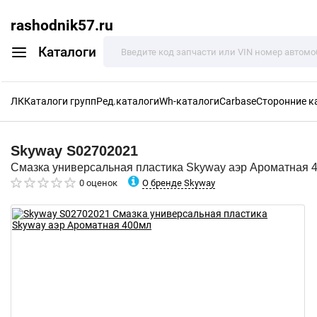
rashodnik57.ru
Каталоги
ЛК
Каталоги групп
Ред.каталоги
Wh-каталоги
Carbase
Сторонние к
Skyway
S02702021
Смазка универсальная пластика Skyway аэр Ароматная 
О бренде Skyway
0 оценок