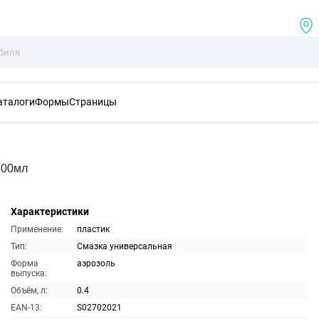
аталоги
Формы
Страницы
400мл
Характеристики
Применение:
пластик
Тип:
Смазка универсальная
Форма
аэрозоль
выпуска:
Объём, л:
0.4
EAN-13:
S02702021