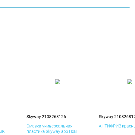
Skyway 2108268126
Skyway 21082681
я
Смазка универсальная
АНТИФРИЗ красны
ДиК
пластика Skyway аэр ПхВ