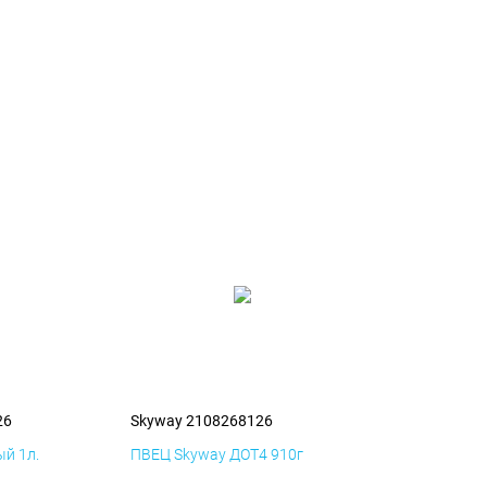
26
Skyway 2108268126
й 1л.
ПВЕЦ Skyway ДОТ4 910г