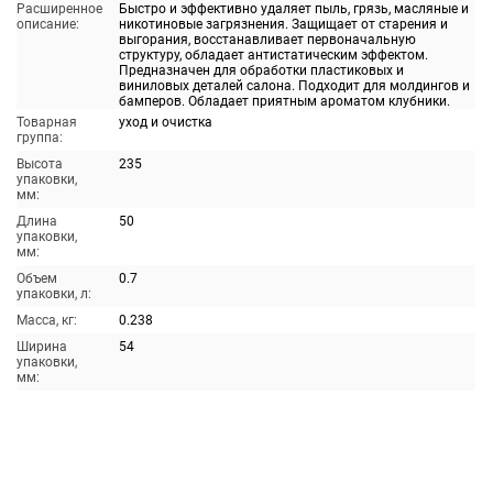
Расширенное
Быстро и эффективно удаляет пыль, грязь, масляные и
описание:
никотиновые загрязнения. Защищает от старения и
выгорания, восстанавливает первоначальную
структуру, обладает антистатическим эффектом.
Предназначен для обработки пластиковых и
виниловых деталей салона. Подходит для молдингов и
бамперов. Обладает приятным ароматом клубники.
Товарная
уход и очистка
группа:
Высота
235
упаковки,
мм:
Длина
50
упаковки,
мм:
Объем
0.7
упаковки, л:
Масса, кг:
0.238
Ширина
54
упаковки,
мм: