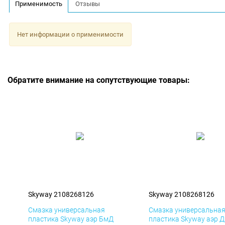
Применимость
Отзывы
Нет информации о применимости
Обратите внимание на сопутствующие товары:
Skyway 2108268126
Skyway 2108268126
Смазка универсальная
Смазка универсальна
пластика Skyway аэр БмД
пластика Skyway аэр 